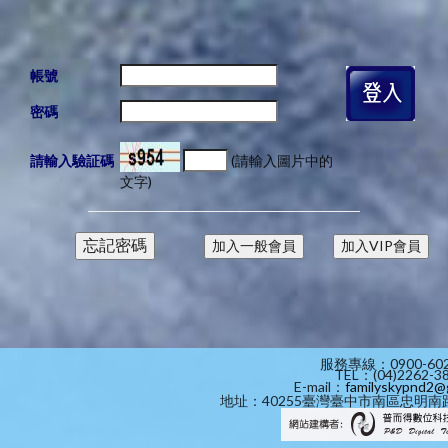
帳號
密碼
請輸入驗証碼
(請輸入圖片中的
文字)
服務專線：0900-602
TEL：(04)2262-3
E-mail：
familyskypnd2@
地址：40255臺灣臺中市南區忠明南路