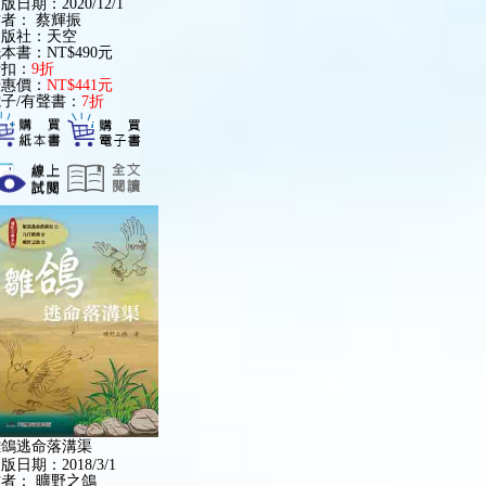
版日期：2020/12/1
作者：
蔡輝振
出版社：天空
本書：NT$490元
折扣：
9折
優惠價：
NT$441元
子/有聲書：
7折
雛鴿逃命落溝渠
版日期：2018/3/1
作者：
曠野之鴿