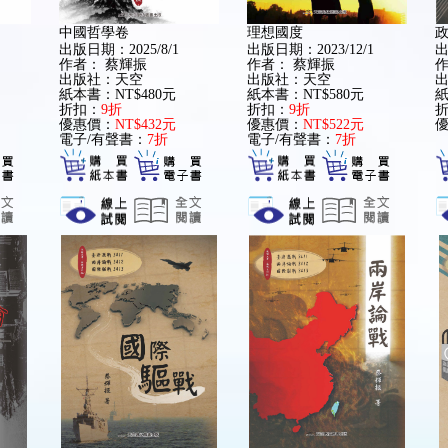
中國哲學卷
理想國度
政
出版日期：2025/8/1
出版日期：2023/12/1
出
作者：
蔡輝振
作者：
蔡輝振
出版社：天空
出版社：天空
紙本書：NT$480元
紙本書：NT$580元
紙
折扣：
9折
折扣：
9折
優惠價：
NT$432元
優惠價：
NT$522元
電子/有聲書：
7折
電子/有聲書：
7折