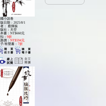
中國小說卷
版日期：2025/8/1
作者：
蔡輝振
出版社：天空
本書：NT$660元
折扣：
9折
優惠價：
NT$594元
子/有聲書：
7折