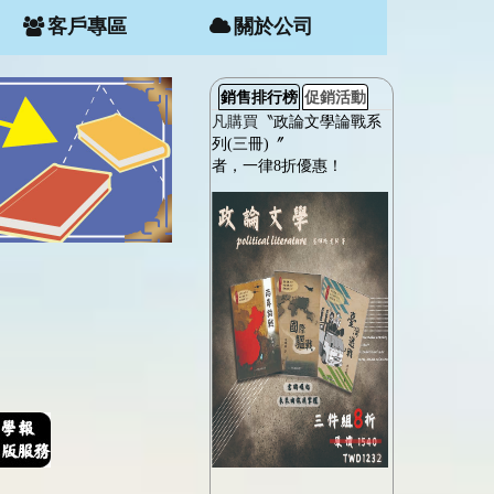
客戶專區
關於公司
銷售排行榜
促銷活動
凡購買〝
政論文學論戰系
列(三冊)〞
者，一律8折優惠！