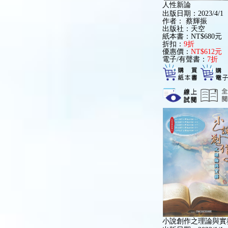
人性新論
出版日期：2023/4/1
作者：
蔡輝振
出版社：天空
紙本書：NT$680元
折扣：
9折
優惠價：
NT$612元
電子/有聲書：
7折
小說創作之理論與實