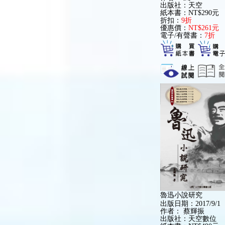
出版社：天空
紙本書：NT$290元
折扣：
9折
優惠價：
NT$261元
電子/有聲書：
7折
魯迅小說研究
出版日期：2017/9/1
作者：
蔡輝振
出版社：天空數位