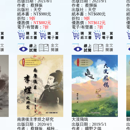
出版日期：2021/8/1
出版日期：2021/9/1
出
作者：
蔡輝振
作者：
蔡輝振
出版社：天空
出版社：天空
紙本書：NT$980元
紙本書：NT$680元
紙
折扣：
9折
折扣：
9折
優惠價：
NT$882元
優惠價：
NT$612元
電子/有聲書：
7折
電子/有聲書：
7折
電
南唐後主李煜之研究
大漠飛鴿
出版日期：2020/4/1
出版日期：2019/5/1
出
作者：
蔡輝振、楊秋...
作者：
曠野之鴿