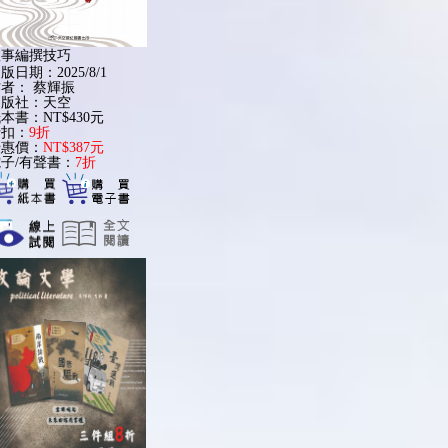
故事編撰技巧
版日期：2025/8/1
作者：
蔡輝振
出版社：天空
本書：NT$430元
折扣：
9折
優惠價：
NT$387元
子/有聲書：
7折