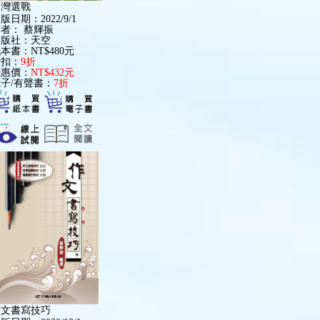
台灣選戰
版日期：2022/9/1
作者：
蔡輝振
出版社：天空
本書：NT$480元
折扣：
9折
優惠價：
NT$432元
子/有聲書：
7折
作文書寫技巧