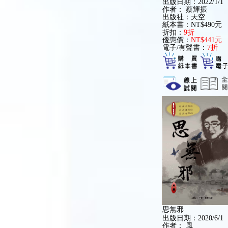
出版日期：2022/1/1
作者：
蔡輝振
出版社：天空
紙本書：NT$490元
折扣：
9折
優惠價：
NT$441元
電子/有聲書：
7折
思無邪
出版日期：2020/6/1
作者：
風