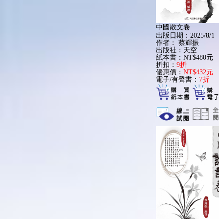
中國散文卷
出版日期：2025/8/1
作者：
蔡輝振
出版社：天空
紙本書：NT$480元
折扣：
9折
優惠價：
NT$432元
電子/有聲書：
7折