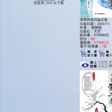
戲劇
其他各國文學
您是第 1936 位下載
遊藝及休閒活動
新聞學
漢學與資訊論文集
出版日期：2026/7/1
作者：
蔡輝振
出版社：天空
紙本書：NT$980元
折扣：
9折
優惠價：
NT$882元
電子/有聲書：
7折