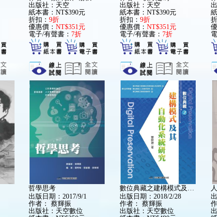
出版社：天空
出版社：天空
紙本書：NT$390元
紙本書：NT$390元
紙
折扣：
9折
折扣：
9折
優惠價：
NT$351元
優惠價：
NT$351元
電子/有聲書：
7折
電子/有聲書：
7折
電
哲學思考
數位典藏之建構模式及其自動化系統研究
人
出版日期：2017/9/1
出版日期：2018/2/28
出
作者：
蔡輝振
作者：
蔡輝振
出版社：天空數位
出版社：天空數位