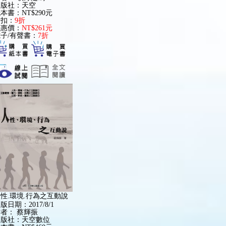
出版社：天空
本書：NT$290元
折扣：
9折
優惠價：
NT$261元
子/有聲書：
7折
性.環境.行為之互動說
版日期：2017/8/1
作者：
蔡輝振
出版社：天空數位