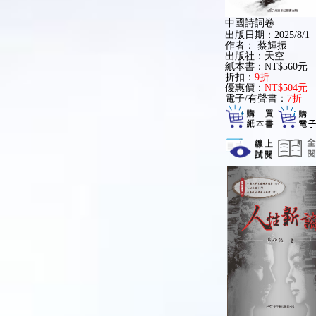
中國詩詞卷
出版日期：2025/8/1
作者：
蔡輝振
出版社：天空
紙本書：NT$560元
折扣：
9折
優惠價：
NT$504元
電子/有聲書：
7折