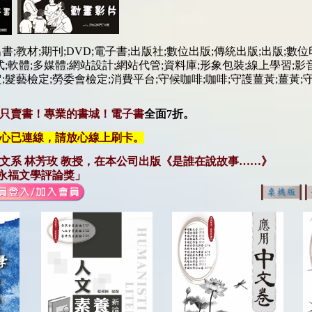
出書
;
教材
;
期刊
;
DVD
;
電子書
;
出版社
;
數位
出版
;
傳統
出版
;
出版
;
數位
式
;
軟體
;
多媒體
;
網站設計
;
網站
代管
;
資料庫
;
形象包裝
;
線上學習
;
影
定
;髮藝檢定
;勞委會檢定
;
消費平台
;
守候咖啡
;
咖啡
;
守護薑黃
;
薑黃
;
只賣書！專業的書城！電子書
全面7折
。
心已連線，請放心線上刷卡。
文系 林芳玫 教授，在本公司出版《是誰在說故事……》
永福文學評論獎」