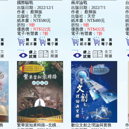
國際驅戰
兩岸論戰
出版日期：2022/12/1
出版日期：2022/7/1
出
作者：
蔡輝振
作者：
蔡輝振
出版社：天空
出版社：天空
紙本書：NT$580元
紙本書：NT$480元
紙
折扣：
9折
折扣：
9折
優惠價：
NT$522元
優惠價：
NT$432元
電子/有聲書：
7折
電子/有聲書：
7折
電
務
繁華當知來時路--北橫公路（彩色）
數位文創之理論與實務