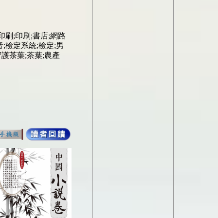
印刷
;
印刷
;
書店
;
網路
音
;
檢定系統
;檢定
;男
守護茶葉
;
茶葉
;
農產