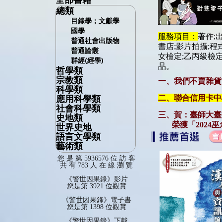
總類
目錄學；文獻學
國學
服務項目：
著作;
普通社會出版物
書店
;
影片拍攝
;
程
普通論叢
女檢定
;乙丙級檢
群經(經學)
品
。
哲學類
宗教類
哲學總論
一、我們不賣雜貨
科學類
宗教總論
思想,學術
二、聯合信用卡中
應用科學類
科學總論
宗教學
中國哲學
社會科學類
應用科學總論
數學；電腦
佛教
東方哲學
三、賀：臺師大臺
史地類
社會科學總論
醫藥；健康；食品
天文學
道教
西洋哲學
榮獲「2024巫
世界史地
史地總論
教育
家政(儀容、飲食、
物理學
基督教
邏輯學
語言文學類
世界史地
中國通史
禮俗
育兒)
生物科學
其他各教
形上學
藝術類
語言學總論
亞洲史地
中國斷代史
社會學
工程
動物學
神話
心理學
藝術總論
文學總論
歐洲史地
中國史料
經濟
製造
您 是 第 5936576 位 訪 客
人類學
術數；迷信
美學
共 有 783 人 在 線 瀏 覽
音樂
中國文學
傳記
中國地方志
財政
商業：各種營業
倫理學
建築美術
中國文學總集
政治
商學；經營學
《警世因果錄》影片
繪畫；書法
中國文學別集
您是第 3921 位觀賞
法律
攝影；電腦藝術
中國各種文學
軍事
《警世因果錄》電子書
應用美術
東方文學
您是第 1398 位觀賞
技藝
西洋文學
《警世因果錄》下載